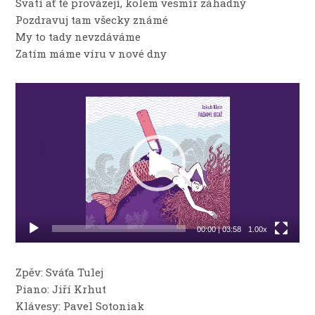
Svatí ať tě provázejí, kolem vesmír záhadný
Pozdravuj tam všecky známé
My to tady nevzdáváme
Zatím máme víru v nové dny
Video
přehrávač
00:00
|
03:58
1.00x
Zpěv: Sváťa Tulej
Piano: Jiří Krhut
Klávesy: Pavel Sotoniak