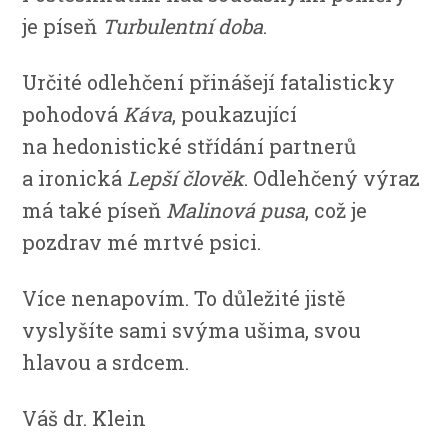
je píseň
Turbulentní doba
.
Určité odlehčení přinášejí fatalisticky
pohodová
Káva
, poukazující
na hedonistické střídání partnerů
a ironická
Lepší člověk
. Odlehčený výraz
má také píseň
Malinová pusa
, což je
pozdrav mé mrtvé psici.
Více nenapovím. To důležité jistě
vyslyšíte sami svýma ušima, svou
hlavou a srdcem.
Váš dr. Klein