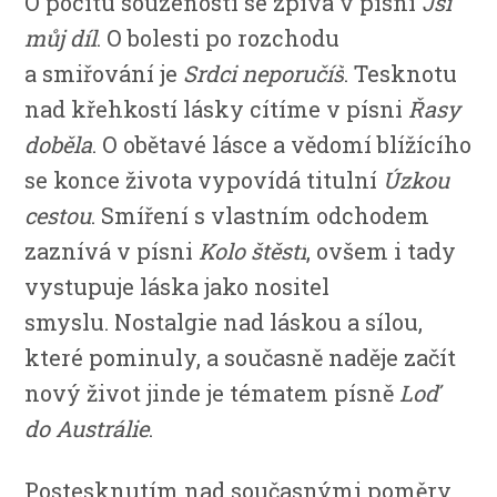
O pocitu souzenosti se zpívá v písni
Jsi
můj díl
.
O bolesti po rozchodu
a smiřování je
Srdci neporučíš
. Tesknotu
nad křehkostí lásky cítíme v písni
Řasy
doběla
.
O obětavé lásce a vědomí blížícího
se konce života vypovídá titulní
Úzkou
cestou
.
Smíření s vlastním odchodem
zaznívá v písni
Kolo štěstí
, ovšem i tady
vystupuje láska jako nositel
smyslu.
Nostalgie nad láskou a sílou,
které pominuly, a současně naděje začít
nový život jinde je tématem písně
Loď
do Austrálie
.
Postesknutím nad současnými poměry