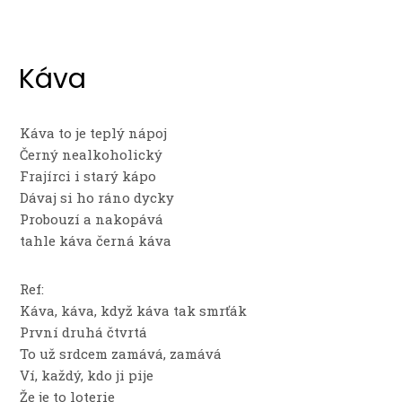
Káva
Káva to je teplý nápoj
Černý nealkoholický
Frajírci i starý kápo
Dávaj si ho ráno dycky
Probouzí a nakopává
tahle káva černá káva
Ref:
Káva, káva, když káva tak smrťák
První druhá čtvrtá
To už srdcem zamává, zamává
Ví, každý, kdo ji pije
Že je to loterie