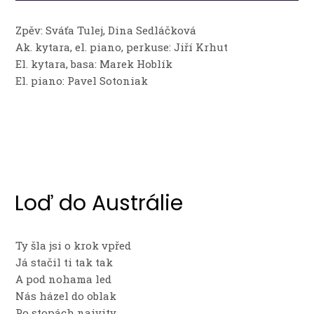
Zpěv: Sváťa Tulej, Dina Sedláčková
Ak. kytara, el. piano, perkuse: Jiří Krhut
El. kytara, basa: Marek Hoblík
El. piano: Pavel Sotoniak
Loď do Austrálie
Ty šla jsi o krok vpřed
Já stačil ti tak tak
A pod nohama led
Nás házel do oblak
Po stopách naivity