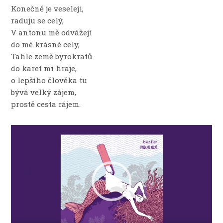
Konečně je veseleji,
raduju se celý,
V antonu mě odvážejí
do mé krásné cely,
Tahle země byrokratů
do karet mi hraje,
o lepšího člověka tu
bývá velký zájem,
prostě cesta rájem.
Video
přehrávač