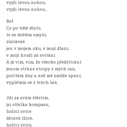
vyjdi levou nohou,
vyjdi levou nohou.,
Ref:
Co po tobě zbylo,
to se deštěm smylo,
zůstáváš
jen v mojem oku, v mojí dlani,
v mojí hrudi za svítání.
A já vím, vím, že všecko předstírání
jenom strhne strupy z mých ran,
počítám dny a než mě zmůže spaní,
vyplétám se z tvých lan.
Jdi za svým štěstím,
jsi střelka kompasu,
hořící svíce
děravá lžíce,
hořící svíce,