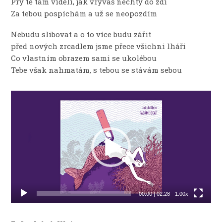
Prý tě tam viděli, jak vrýváš nechty do zdí
Za tebou pospíchám a už se neopozdím
Nebudu slibovat a o to více budu zářit
před nových zrcadlem jsme přece všichni lháři
Co vlastním obrazem sami se ukolébou
Tebe však nahmatám, s tebou se stávám sebou
Video
přehrávač
00:00
|
02:28
1.00x