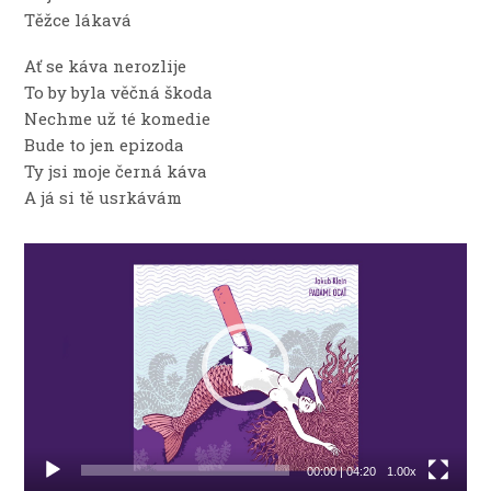
Těžce lákavá
Ať se káva nerozlije
To by byla věčná škoda
Nechme už té komedie
Bude to jen epizoda
Ty jsi moje černá káva
A já si tě usrkávám
Video
přehrávač
00:00
|
04:20
1.00x