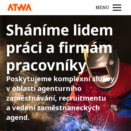
MENU
Sháníme lidem
práci a firmám
pracovníky
Poskytujeme komplexní služby
v oblasti agenturního
zaměstnávání,
recruitmentu
a vedení zaměstnaneckých
agend.