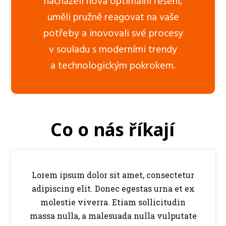
nacházeli nová optimální řešení,
uměli pružně reagovat na vaše
potřeby a inovovali své procesy
v souladu s moderními trendy
a technologickým pokrokem.
Co o nás říkají
Lorem ipsum dolor sit amet, consectetur
adipiscing elit. Donec egestas urna et ex
molestie viverra. Etiam sollicitudin
massa nulla, a malesuada nulla vulputate