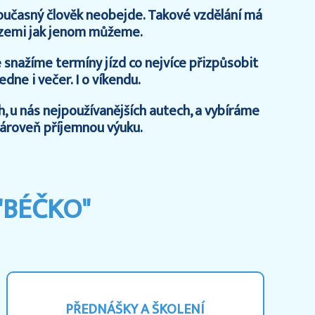
současný člověk neobejde. Takové vzdělání má
i zemi jak jenom můžeme.
se snažíme termíny jízd co nejvíce přizpůsobit
ne i večer. I o víkendu.
h, u nás nejpoužívanějších autech, a vybíráme
 zároveň příjemnou výuku.
"BÉČKO"
PŘEDNÁŠKY A ŠKOLENÍ