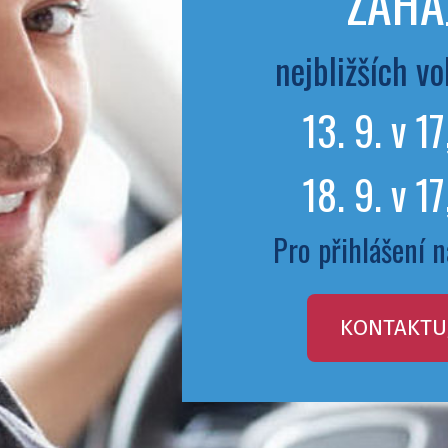
ZAHÁ
nejbližších v
13. 9. v 1
18. 9. v 1
Pro přihlášení n
KONTAKTU