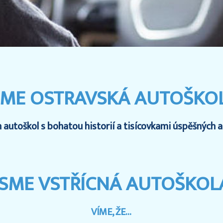
SME OSTRAVSKÁ AUTOŠKO
utoškol s bohatou historií a tisícovkami úspěšných abs
JSME VSTŘÍCNÁ AUTOŠKOL
VÍME, ŽE...