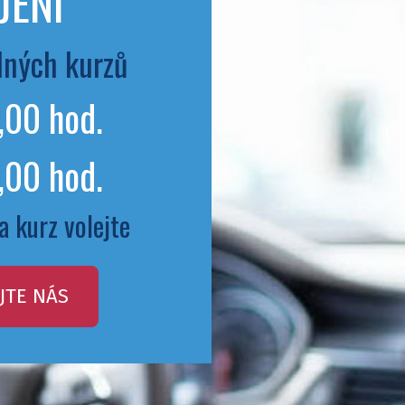
JENÍ
olných kurzů
7,00 hod.
7,00 hod.
a kurz volejte
JTE NÁS