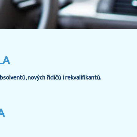
LA
olventů, nových řidičů i rekvalifikantů.
A