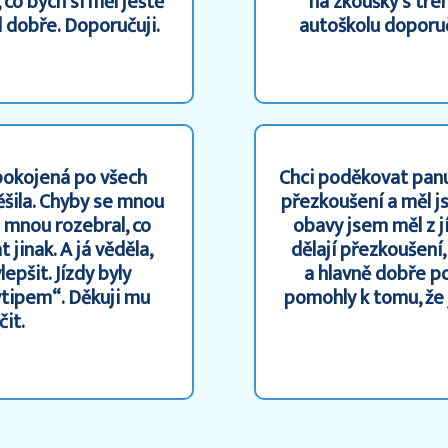
 co bych si měl ještě
na zkoušky s tré
l dobře. Doporučuji.
autoškolu doporuč
pokojená po všech
Chci poděkovat panu 
ěšila. Chyby se mnou
přezkoušení a měl j
e mnou rozebral, co
obavy jsem měl z jí
 jinak. A já věděla,
dělají přezkoušení,
epšit. Jízdy byly
a hlavně dobře por
vtipem“. Děkuji mu
pomohly k tomu, že 
čit.