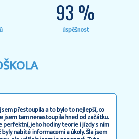
93 %
zů
úspěšnost
OŠKOLA
jsem přestoupila a to bylo to nejlepší, co
, že jsem tam nenastoupila hned od začátku.
 perfektní, jeho hodiny teorie i jízdy s ním
ž byly nabité informacemi a úkoly. Šla jsem