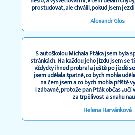
nešlo, a vysvětloval mi, v čem dělám chyby,
prostudovat, ale chválil, pokud jsem jezdi
Alexandr Glos
S autoškolou Michala Ptáka jsem byla s
stránkách. Na každou jeho jízdu jsem se t
vždycky ihned probral a ještě po jízdě s
jsem udělala špatně, co bych mohla udělat
na čem jsem a co bych mohla příště vyl
i zábavné, protože pan Pták občas „učí 
za trpělivost a snahu nau
Helena Harvánková