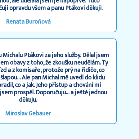
mou, ale udělala jsem je napoprvé. Tuto
uji opravdu všem a panu Ptákovi děkuji.
Renata Buroňová
Michalu Ptákovi za jeho služby. Dělal jsem
sem obavy z toho, že zkoušku neudělám. Ty
zd a z komisaře, protože prý na řidiče, co
 šlapou… Ale pan Michal mě uvedl do klidu
adil, co a jak. Jeho přístup a chování mi
jsem prospěl. Doporučuju… a ještě jednou
děkuju.
Miroslav Gebauer