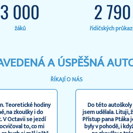
3 000
2 790
žáků
řidičských průka
ZAVEDENÁ A ÚSPĚŠNÁ AUT
ŘÍKAJÍ O NÁS
n. Teoretické hodiny
Do této autoškoly 
é, na zkoušky i do
jsem udělala. Lituji
 V Octavii se jezdí
Přístup pana Ptáka je
ocvičoval to, co mi
byly v pohodě, i kdy